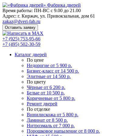
Фабрика
дверей
Время работы: ПН-ВС с 9.00 до 21.00
Адрес: г. Киржач, ул. Привокзальная, дом 61
zakaz@dveri-fab.ru
Оставить заявку
+7 (925) 753-95-66
+7 (495) 502-30-59
Каталог дверей
По цене
Недорогие
от 5 900 р.
Бизнес-класс
от 14 500 р.
Элитные
от 14 500 р.
По цвету
Чёрные
от 6 200 р.
Белые
от 10 500 р.
Коричневые
от 5 800 р.
Ремонт дверей
По отделке
Винилискожа
от 5 800 р.
Ламинат
от 8 500 р.
Нитроэмаль
от 7 000 р.
Порошковое напыление
от 8 000 р.